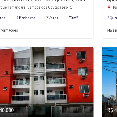
rque Tamandaré, Campos dos Goytacazes-RJ
Pa
rtos
2 Banheiros
2 Vagas
70 m²
2 Qua
informações
Mais 
40.000
R$ 4