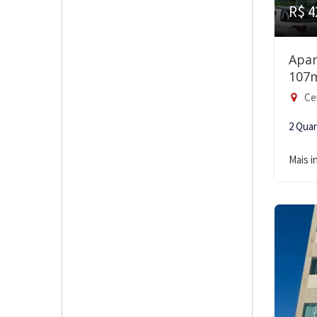
R$ 4
Apar
107
Ce
2 Qua
Mais 