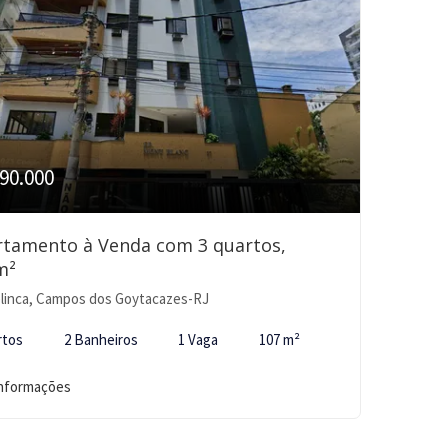
90.000
rtamento à Venda com 3 quartos,
m²
linca, Campos dos Goytacazes-RJ
rtos
2 Banheiros
1 Vaga
107 m²
informações