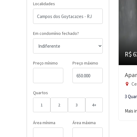
Localidades
Em condomínio fechado?
R$ 6
Preço mínimo
Preço máximo
Apar
Ce
Quartos
3 Qua
1
2
3
4+
Mais 
Área mínima
Área máxima