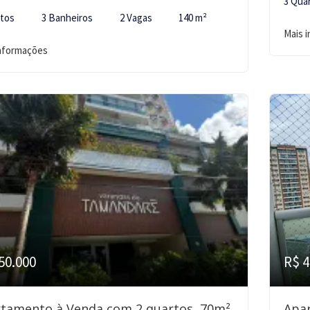
3 Qua
rtos
3 Banheiros
2 Vagas
140 m²
Mais 
informações
50.000
R$ 4
tamento à Venda com 2 quartos, 70m²
Apa