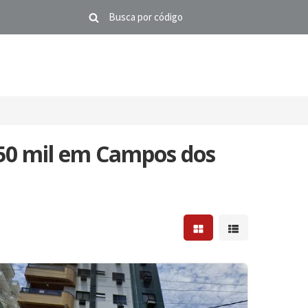
50 mil em Campos dos
Mostrar resultados em 
Mostrar resultad