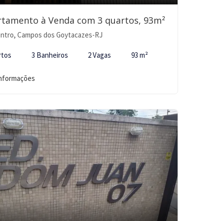
rtamento à Venda com 3 quartos, 93m²
ntro, Campos dos Goytacazes-RJ
rtos
3 Banheiros
2 Vagas
93 m²
informações