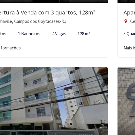
rtura à Venda com 3 quartos, 128m²
Apa
haville, Campos dos Goytacazes-RJ
Ce
rtos
2 Banheiros
4 Vagas
128 m²
3 Qua
informações
Mais 