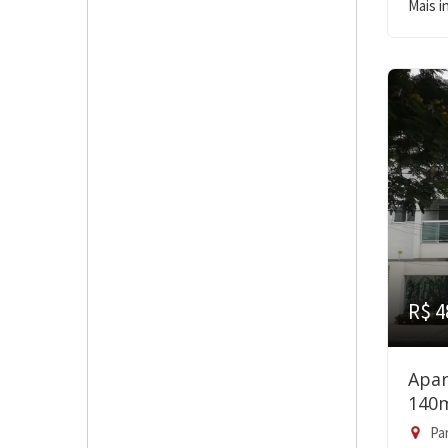
Mais 
R$ 4
Apar
140
Pa