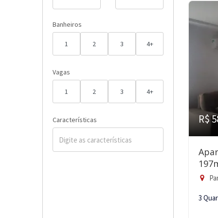
Banheiros
1
2
3
4+
Vagas
1
2
3
4+
R$ 5
Características
Apar
197
Pa
3 Qua