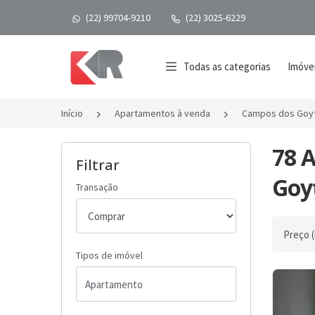
(22) 99704-9210
(22) 3025-6229
Página inicial
Todas as categorias
Imóvei
Início
Apartamentos à venda
Campos dos Goy
78 
Filtrar
Goyt
Transação
Ordenar 
Tipos de imóvel