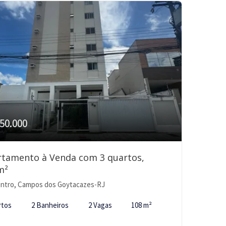
50.000
rtamento à Venda com 3 quartos,
m²
ntro, Campos dos Goytacazes-RJ
rtos
2 Banheiros
2 Vagas
108 m²