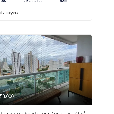
rtos
2 Banheiros
90 m²
informações
50.000
rtamento à Venda com 2 quartos, 72m²