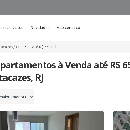
s mais vistos
Novidades
Fale conosco
tacazes/RJ
Até R$ 650 mil
Apartamentos à Venda até R$ 6
acazes, RJ
por