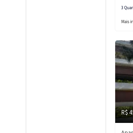
3 Qua
Mais 
R$ 4
Apar