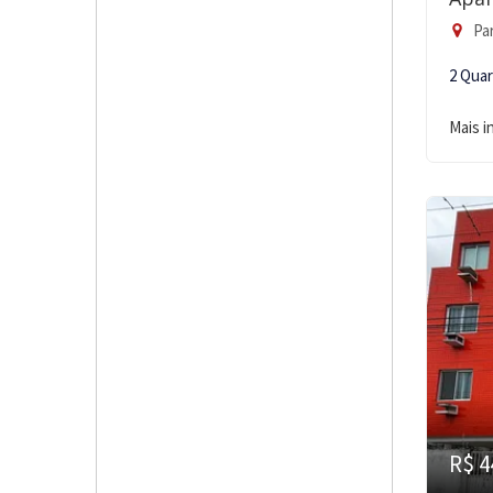
Pa
2 Qua
Mais 
R$ 4