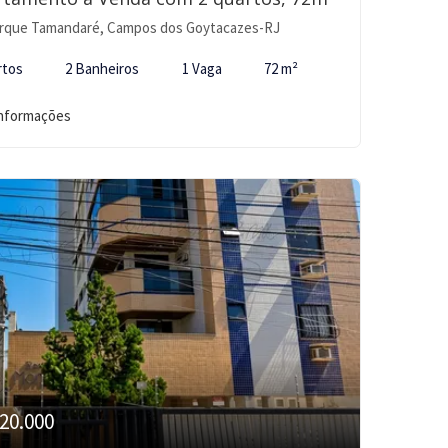
rque Tamandaré, Campos dos Goytacazes-RJ
rtos
2 Banheiros
1 Vaga
72 m²
informações
20.000