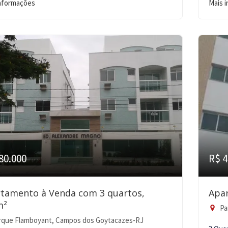
informações
Mais 
80.000
R$ 4
tamento à Venda com 3 quartos,
Apa
m²
Pa
rque Flamboyant, Campos dos Goytacazes-RJ