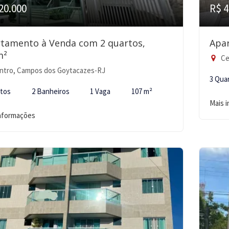
20.000
R$ 4
tamento à Venda com 2 quartos,
Apa
m²
Ce
ntro, Campos dos Goytacazes-RJ
3 Qua
rtos
2 Banheiros
1 Vaga
107 m²
Mais 
informações