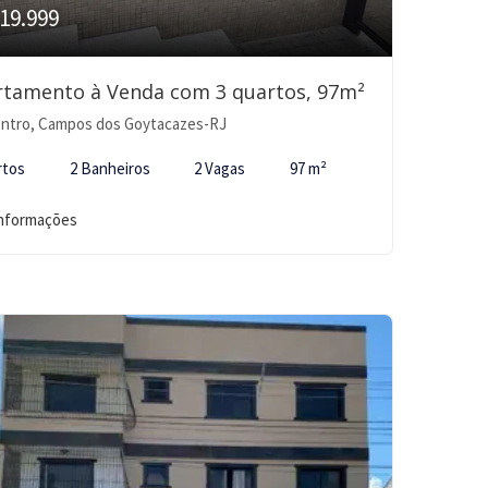
19.999
rtamento à Venda com 3 quartos, 97m²
ntro, Campos dos Goytacazes-RJ
rtos
2 Banheiros
2 Vagas
97 m²
informações