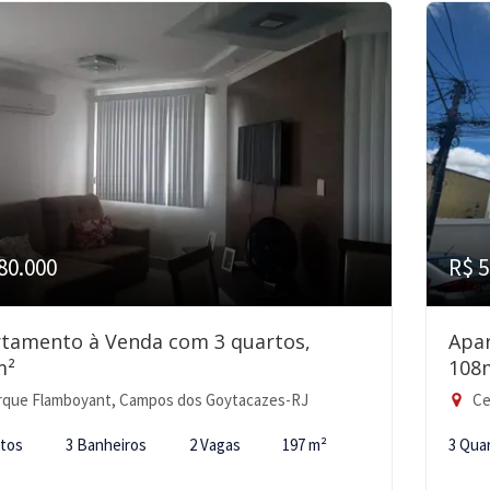
80.000
R$ 5
tamento à Venda com 3 quartos,
Apa
m²
108
rque Flamboyant, Campos dos Goytacazes-RJ
Ce
rtos
3 Banheiros
2 Vagas
197 m²
3 Qua