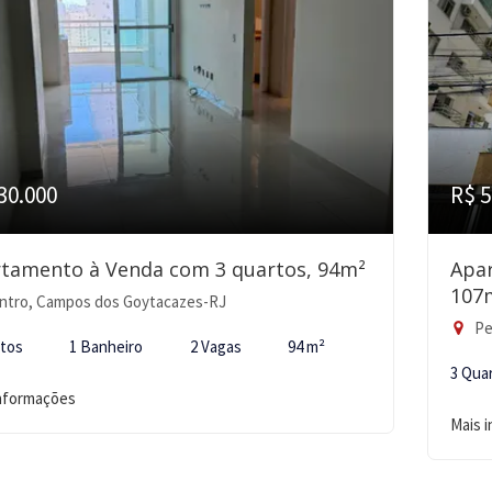
30.000
R$ 5
tamento à Venda com 3 quartos, 94m²
Apa
107
ntro, Campos dos Goytacazes-RJ
Pe
rtos
1 Banheiro
2 Vagas
94 m²
3 Qua
informações
Mais 