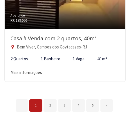
A partir de:
R$ 189.000
Casa à Venda com 2 quartos, 40m²
Bem Viver, Campos dos Goytacazes-RJ
2 Quartos
1 Banheiro
1 Vaga
40 m²
Mais informações
‹
1
2
3
4
5
›