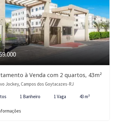
69.000
tamento à Venda com 2 quartos, 43m²
vo Jockey, Campos dos Goytacazes-RJ
rtos
1 Banheiro
1 Vaga
43 m²
informações