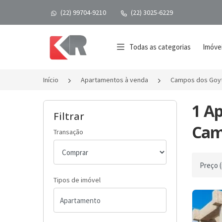
(22) 99704-9210
(22) 3025-6229
Página inicial
Todas as categorias
Imóvei
Início
Apartamentos à venda
Campos dos Goy
1 A
Filtrar
Cam
Transação
Ordenar 
Tipos de imóvel