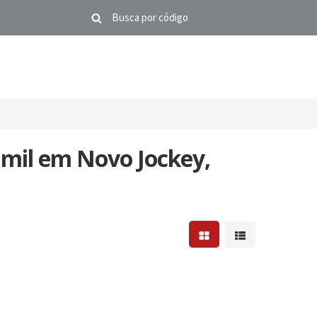
 mil em Novo Jockey,
Mostrar resultados em 
Mostrar resultad