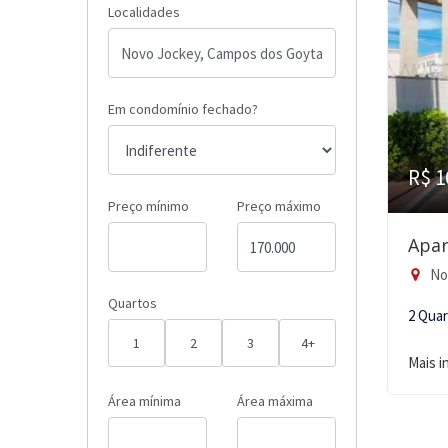
Localidades
Em condomínio fechado?
R$ 1
Preço mínimo
Preço máximo
Apar
No
Quartos
2 Qua
1
2
3
4+
Mais 
Área mínima
Área máxima