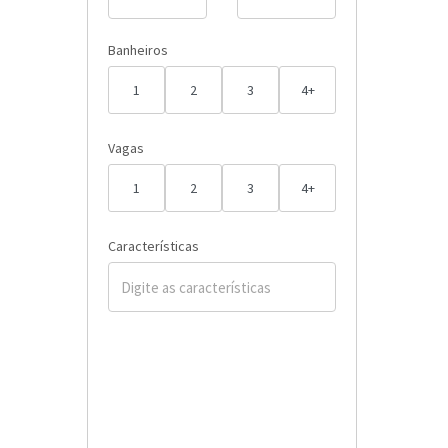
Banheiros
1
2
3
4+
Vagas
1
2
3
4+
Características