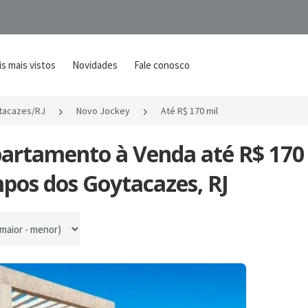
s mais vistos
Novidades
Fale conosco
tacazes/RJ
Novo Jockey
Até R$ 170 mil
partamento à Venda até R$ 170
pos dos Goytacazes, RJ
por