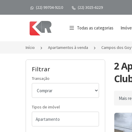
(22) 99704-9210
(22) 3025-6229
Página inicial
Todas as categorias
Imóvei
Início
Apartamentos à venda
Campos dos Goy
2 A
Filtrar
Clu
Transação
Ordenar 
Tipos de imóvel