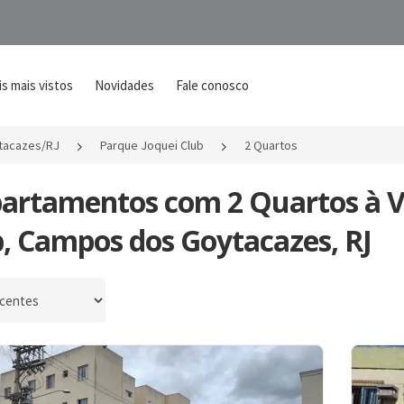
s mais vistos
Novidades
Fale conosco
tacazes/RJ
Parque Joquei Club
2 Quartos
partamentos com 2 Quartos à 
b, Campos dos Goytacazes, RJ
por