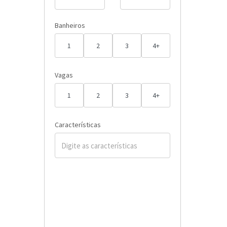
Banheiros
1
2
3
4+
Vagas
1
2
3
4+
Características