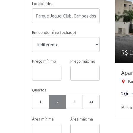
Localidades
Em condomínio fechado?
R$ 1
Preço mínimo
Preço máximo
Apar
Par
Quartos
2 Qua
1
2
3
4+
Mais 
Área mínima
Área máxima