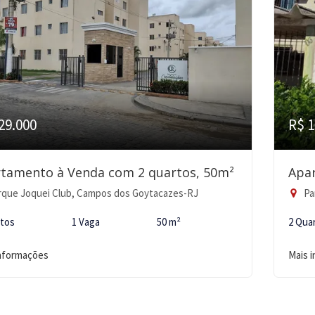
29.000
R$ 1
tamento à Venda com 2 quartos, 50m²
Apa
que Joquei Club, Campos dos Goytacazes-RJ
Pa
rtos
1 Vaga
50 m²
2 Qua
informações
Mais 