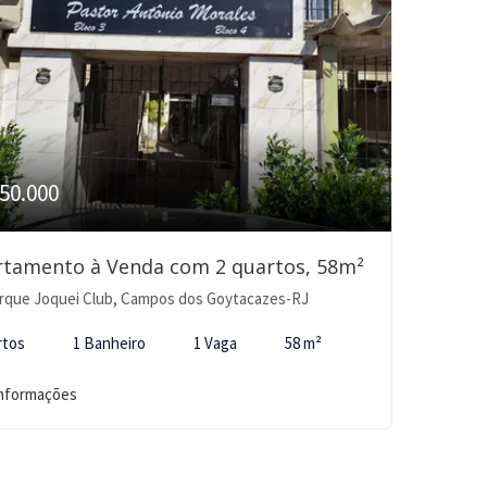
50.000
rtamento à Venda com 2 quartos, 58m²
rque Joquei Club, Campos dos Goytacazes-RJ
rtos
1 Banheiro
1 Vaga
58 m²
informações