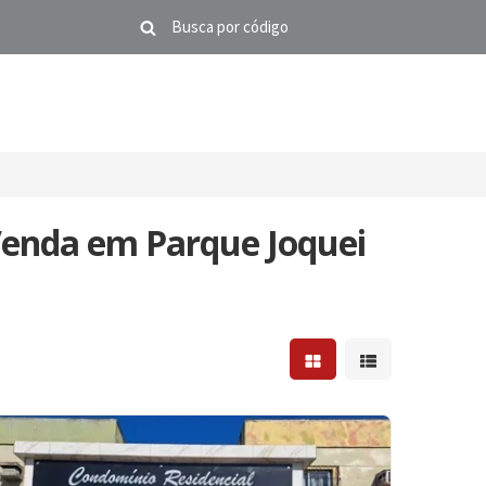
Venda em Parque Joquei
Mostrar resultados em 
Mostrar resultad