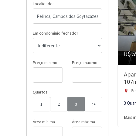
Localidades
Em condomínio fechado?
R$ 5
Preço mínimo
Preço máximo
Apar
107
Pel
Quartos
3 Qua
1
2
3
4+
Mais 
Área mínima
Área máxima