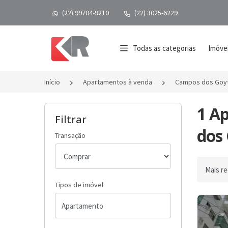
(22) 99704-9210
(22) 3025-6229
Página inicial
Todas as categorias
Imóvei
Início
Apartamentos à venda
Campos dos Goy
1 A
Filtrar
dos 
Transação
Ordenar 
Tipos de imóvel