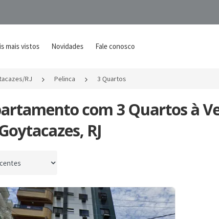
s mais vistos
Novidades
Fale conosco
tacazes/RJ
Pelinca
3 Quartos
partamento com 3 Quartos à V
Goytacazes, RJ
por