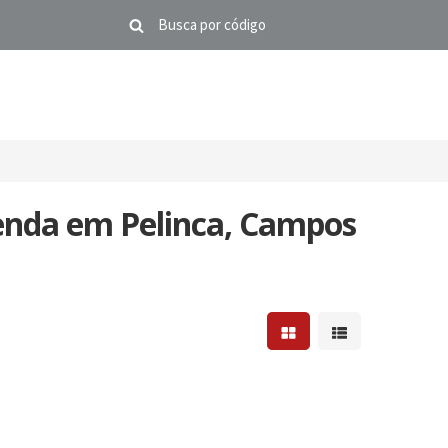
enda em Pelinca, Campos
Mostrar resultados em 
Mostrar resultad