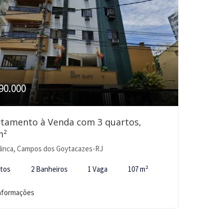
90.000
tamento à Venda com 3 quartos,
m²
inca, Campos dos Goytacazes-RJ
rtos
2 Banheiros
1 Vaga
107 m²
informações