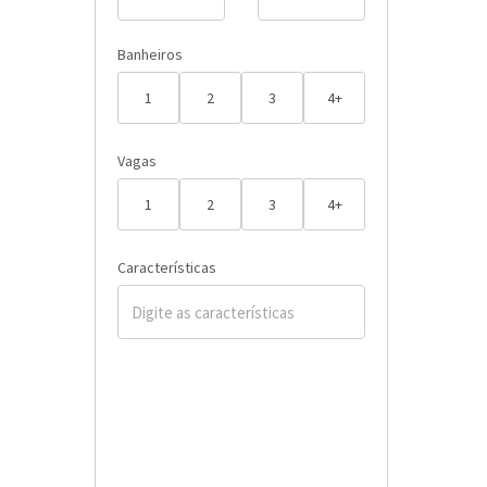
Banheiros
1
2
3
4+
Vagas
1
2
3
4+
Características