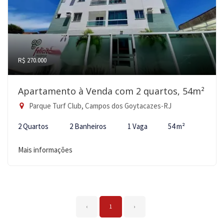
R$ 270.000
Apartamento à Venda com 2 quartos, 54m²
Parque Turf Club, Campos dos Goytacazes-RJ
2 Quartos
2 Banheiros
1 Vaga
54 m²
Mais informações
‹
1
›