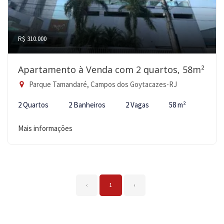
R$ 310.000
Apartamento à Venda com 2 quartos, 58m²
Parque Tamandaré, Campos dos Goytacazes-RJ
2 Quartos
2 Banheiros
2 Vagas
58 m²
Mais informações
‹
1
›