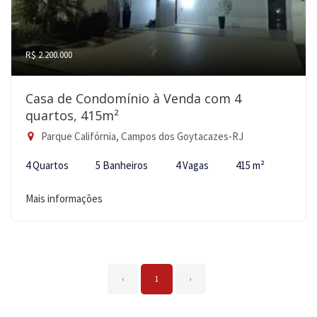
R$ 2.200.000
Casa de Condomínio à Venda com 4
quartos, 415m²
Parque Califórnia, Campos dos Goytacazes-RJ
4 Quartos
5 Banheiros
4 Vagas
415 m²
Mais informações
‹
1
›