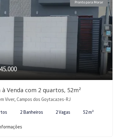
Pronto para Morar
45.000
 à Venda com 2 quartos, 52m²
m Viver, Campos dos Goytacazes-RJ
rtos
2 Banheiros
2 Vagas
52 m²
informações