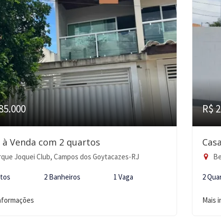
85.000
R$ 2
 à Venda com 2 quartos
Casa
que Joquei Club, Campos dos Goytacazes-RJ
Be
rtos
2 Banheiros
1 Vaga
2 Qua
informações
Mais 