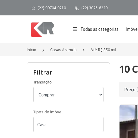
(22) 99704-9210
(22) 3025-6229
Página inicial
Todas as categorias
Imóvei
Início
Casas à venda
Até R$ 350 mil
10 C
Filtrar
Transação
Ordenar 
Tipos de imóvel