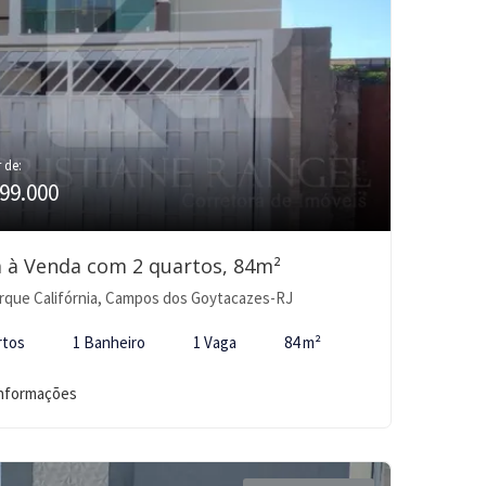
r de:
99.000
 à Venda com 2 quartos, 84m²
rque Califórnia, Campos dos Goytacazes-RJ
rtos
1 Banheiro
1 Vaga
84 m²
informações