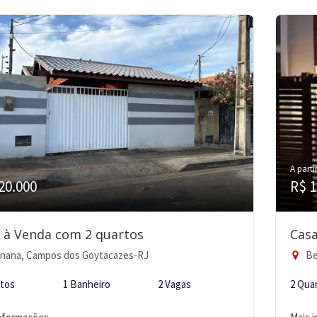
A parti
20.000
R$ 1
 à Venda com 2 quartos
Casa
nana, Campos dos Goytacazes-RJ
Be
rtos
1 Banheiro
2 Vagas
2 Qua