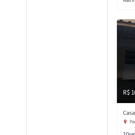
Mais 
R$ 1
Casa
Par
2 Qua