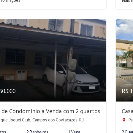
informações
Mais 
60.000
R$ 1
 de Condomínio à Venda com 2 quartos
Casa
que Joquei Club, Campos dos Goytacazes-RJ
Pa
rtos
2 Banheiros
1 Vaga
2 Qua