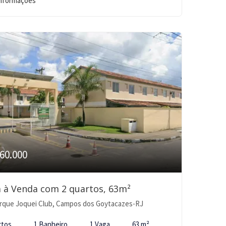
informações
60.000
 à Venda com 2 quartos, 63m²
rque Joquei Club, Campos dos Goytacazes-RJ
rtos
1 Banheiro
1 Vaga
63 m²