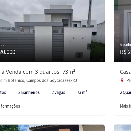
 de:
A parti
20.000
R$ 2
 à Venda com 3 quartos, 73m²
Casa
dim Botanico, Campos dos Goytacazes-RJ
Pa
rtos
2 Banheiros
2 Vagas
73 m²
2 Qua
informações
Mais 