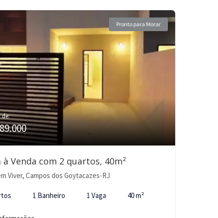
Pronto para Morar
r de:
89.000
 à Venda com 2 quartos, 40m²
m Viver, Campos dos Goytacazes-RJ
rtos
1 Banheiro
1 Vaga
40 m²