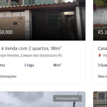
50.000
R$ 3
 à Venda com 2 quartos, 98m²
Casa
rque Veredas, Campos dos Goytacazes-RJ
Pa
rtos
1 Vaga
98 m²
3 Qua
informações
Mais 
Pronto para Morar