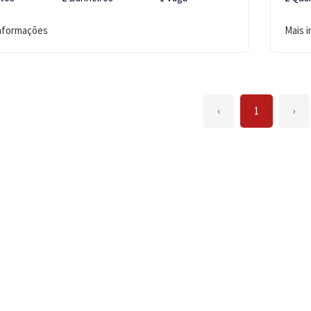
informações
Mais 
‹
1
›