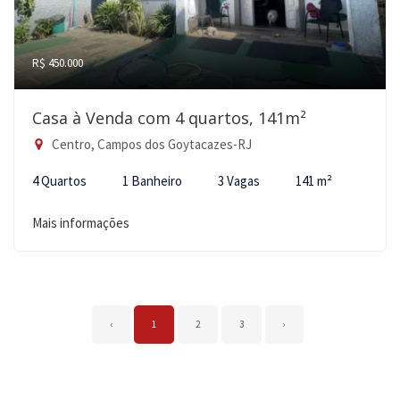
R$ 450.000
Casa à Venda com 4 quartos, 141m²
Centro, Campos dos Goytacazes-RJ
4 Quartos
1 Banheiro
3 Vagas
141 m²
Mais informações
‹
1
2
3
›