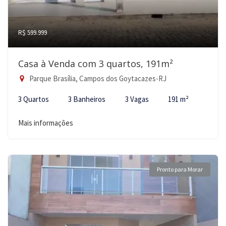
R$ 599.999
Casa à Venda com 3 quartos, 191m²
Parque Brasília, Campos dos Goytacazes-RJ
3 Quartos
3 Banheiros
3 Vagas
191 m²
Mais informações
Pronto para Morar