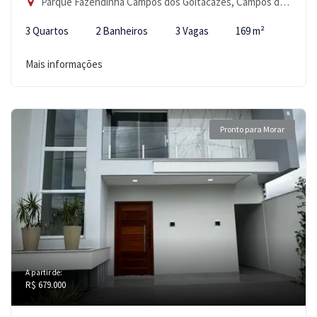
Parque Fazendinha Campos dos Goitacazes, Campos dos Goytacazes-RJ
3 Quartos
2 Banheiros
3 Vagas
169 m²
Mais informações
Pronto para Morar
A partir de:
R$ 679.000