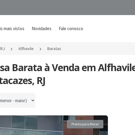
s mais vistos
Novidades
Fale conosco
/RJ
Alfhavile
Baratas
asa Barata à Venda em Alfhavil
acazes, RJ
por
Pronto para Morar