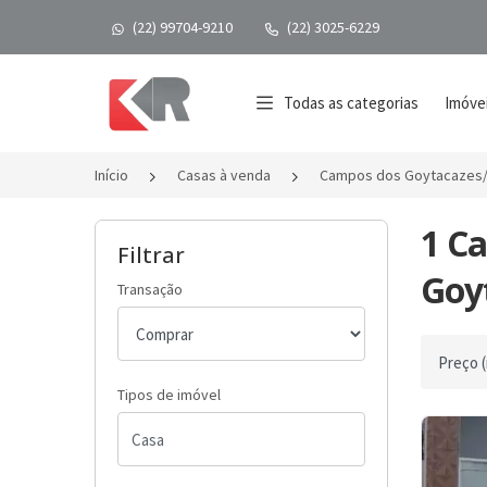
(22) 99704-9210
(22) 3025-6229
Página inicial
Todas as categorias
Imóvei
Início
Casas à venda
Campos dos Goytacazes
1 C
Filtrar
Goyt
Transação
Ordenar 
Tipos de imóvel