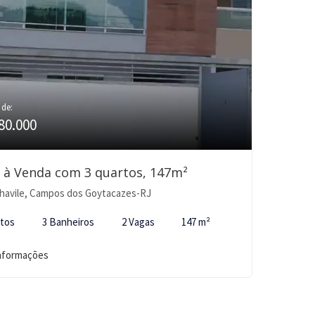
 de:
80.000
 à Venda com 3 quartos, 147m²
havile, Campos dos Goytacazes-RJ
rtos
3 Banheiros
2 Vagas
147 m²
informações