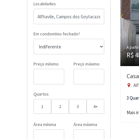
Localidades
Em condomínio fechado?
A partir
R$ 4
Preço mínimo
Preço máximo
Casa
Alf
Quartos
3 Qua
1
2
3
4+
Mais 
Área mínima
Área máxima