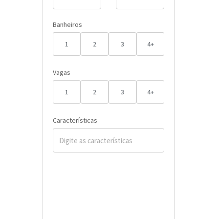
Banheiros
1
2
3
4+
Vagas
1
2
3
4+
Características