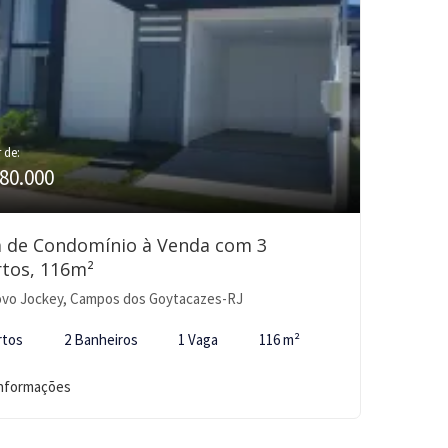
r de:
80.000
a de Condomínio à Venda com 3
tos, 116m²
vo Jockey, Campos dos Goytacazes-RJ
rtos
2 Banheiros
1 Vaga
116 m²
informações