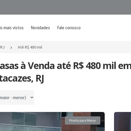
s mais vistos
Novidades
Fale conosco
/RJ
Até R$ 480 mil
Casas à Venda até R$ 480 mil e
acazes, RJ
por
Pronto para Morar