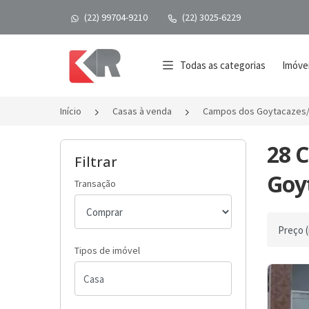
(22) 99704-9210
(22) 3025-6229
Página inicial
Todas as categorias
Imóvei
Início
Casas à venda
Campos dos Goytacazes
28 
Filtrar
Goyt
Transação
Ordenar 
Tipos de imóvel