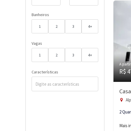
Banheiros
1
2
3
4+
Vagas
1
2
3
4+
A partir
R$ 4
Características
Casa
Alp
2 Qua
Mais 