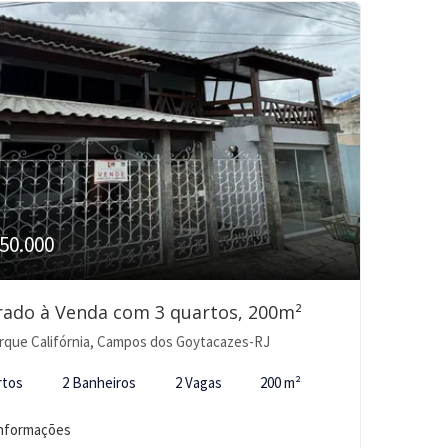
50.000
ado à Venda com 3 quartos, 200m²
rque Califórnia, Campos dos Goytacazes-RJ
rtos
2 Banheiros
2 Vagas
200 m²
informações