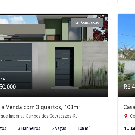
Em Construção
 de:
50.000
R$ 4
 à Venda com 3 quartos, 108m²
Casa
que Imperial, Campos dos Goytacazes-RJ
Ce
rtos
3 Banheiros
2 Vagas
108 m²
4 Qua