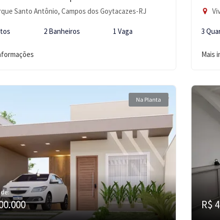
que Santo Antônio, Campos dos Goytacazes-RJ
Vi
rtos
2 Banheiros
1 Vaga
3 Qua
informações
Mais 
Na Planta
 de:
00.000
R$ 4