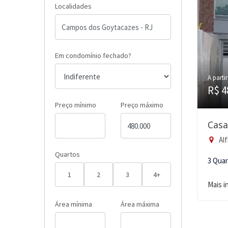
Localidades
Em condomínio fechado?
A partir
R$ 4
Preço mínimo
Preço máximo
Casa
Alf
Quartos
3 Qua
1
2
3
4+
Mais 
Área mínima
Área máxima