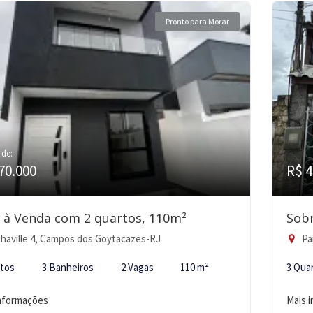
Pronto para Morar
 de:
70.000
R$ 4
 à Venda com 2 quartos, 110m²
Sobr
haville 4, Campos dos Goytacazes-RJ
Pa
rtos
3 Banheiros
2 Vagas
110 m²
3 Qua
informações
Mais 