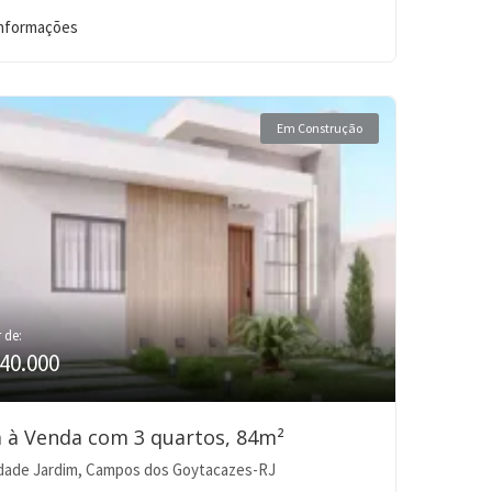
informações
Em Construção
r de:
40.000
 à Venda com 3 quartos, 84m²
dade Jardim, Campos dos Goytacazes-RJ