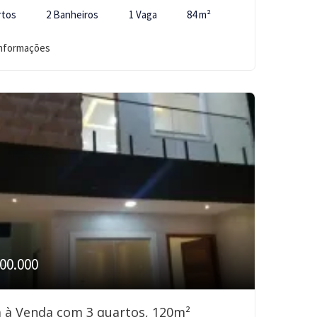
rtos
2 Banheiros
1 Vaga
84 m²
informações
00.000
 à Venda com 3 quartos, 120m²