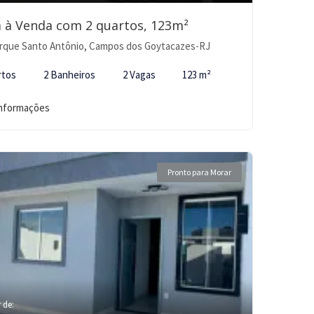
 à Venda com 2 quartos, 123m²
rque Santo Antônio, Campos dos Goytacazes-RJ
rtos
2 Banheiros
2 Vagas
123 m²
informações
Pronto para Morar
r de: