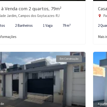
 à Venda com 2 quartos, 79m²
Casa
ade Jardim, Campos dos Goytacazes-RJ
Pa
rtos
2 Banheiros
1 Vaga
79 m²
2 Qua
informações
Mais 
Em Construção
 de:
A parti