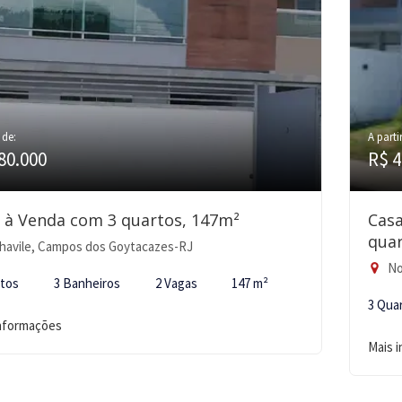
 de:
A parti
80.000
R$ 4
 à Venda com 3 quartos, 147m²
Cas
quar
havile, Campos dos Goytacazes-RJ
No
rtos
3 Banheiros
2 Vagas
147 m²
3 Qua
informações
Mais 