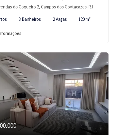
vendas do Coqueiro 2, Campos dos Goytacazes-RJ
rtos
3 Banheiros
2 Vagas
120 m²
informações
00.000