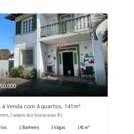
50.000
 à Venda com 4 quartos, 141m²
ntro, Campos dos Goytacazes-RJ
rtos
1 Banheiro
3 Vagas
141 m²