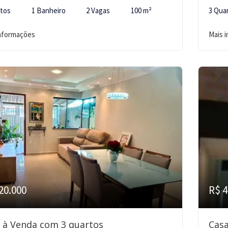
rtos
1 Banheiro
2 Vagas
100 m²
3 Qua
informações
Mais 
20.000
R$ 4
 à Venda com 3 quartos
Casa