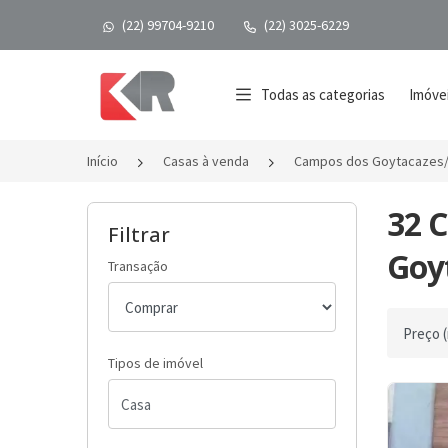
(22) 99704-9210
(22) 3025-6229
Página inicial
Todas as categorias
Imóvei
Início
Casas à venda
Campos dos Goytacazes
32 
Filtrar
Goyt
Transação
Ordenar 
Tipos de imóvel