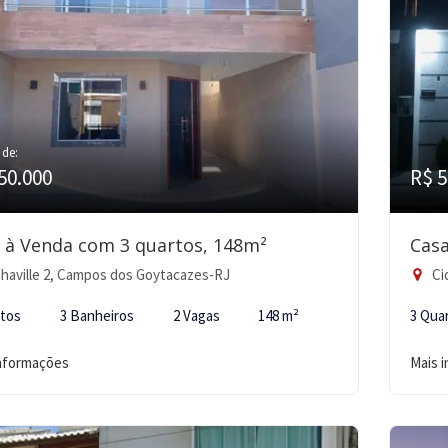
 de:
50.000
R$ 5
 à Venda com 3 quartos, 148m²
Casa
haville 2, Campos dos Goytacazes-RJ
Ci
rtos
3 Banheiros
2 Vagas
148 m²
3 Qua
informações
Mais 