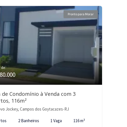
Pronto para Morar
r de:
80.000
a de Condomínio à Venda com 3
tos, 116m²
vo Jockey, Campos dos Goytacazes-RJ
rtos
2 Banheiros
1 Vaga
116 m²