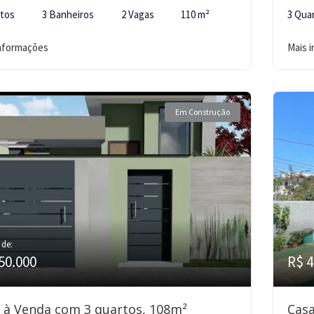
rtos
3 Banheiros
2 Vagas
110 m²
3 Qua
informações
Mais 
Em Construção
 de:
50.000
R$ 4
 à Venda com 3 quartos, 108m²
Casa