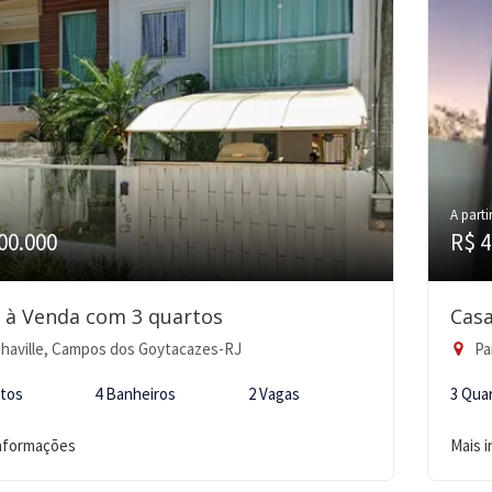
A parti
00.000
R$ 4
 à Venda com 3 quartos
Casa
haville, Campos dos Goytacazes-RJ
Pa
rtos
4 Banheiros
2 Vagas
3 Qua
informações
Mais 