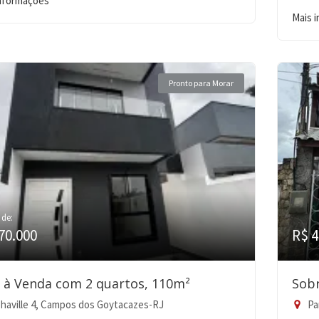
informações
Mais 
Pronto para Morar
 de:
70.000
R$ 4
 à Venda com 2 quartos, 110m²
Sobr
haville 4, Campos dos Goytacazes-RJ
Pa