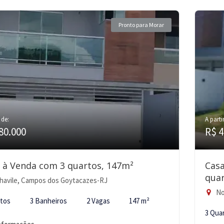
Pronto para Morar
 de:
A parti
80.000
R$ 4
 à Venda com 3 quartos, 147m²
Cas
quar
havile, Campos dos Goytacazes-RJ
No
rtos
3 Banheiros
2 Vagas
147 m²
3 Qua