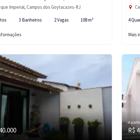
que Imperial, Campos dos Goytacazes-RJ
Ce
rtos
3 Banheiros
2 Vagas
108 m²
4 Qua
informações
Mais 
A parti
40.000
R$ 4