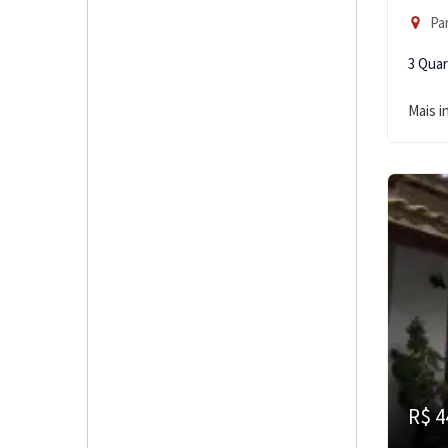
Par
3 Qua
Mais 
R$ 4