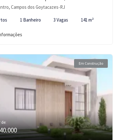
ntro, Campos dos Goytacazes-RJ
rtos
1 Banheiro
3 Vagas
141 m²
informações
Em Construção
r de:
40.000