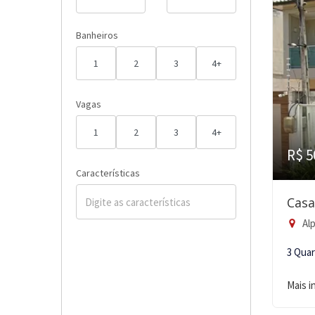
Banheiros
1
2
3
4+
Vagas
1
2
3
4+
R$ 5
Características
Casa
Alp
3 Qua
Mais 