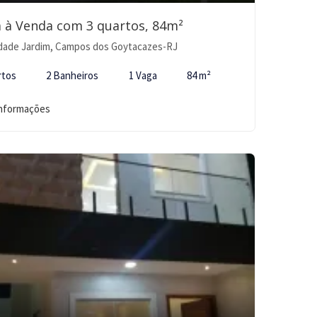
 à Venda com 3 quartos, 84m²
dade Jardim, Campos dos Goytacazes-RJ
rtos
2 Banheiros
1 Vaga
84 m²
informações