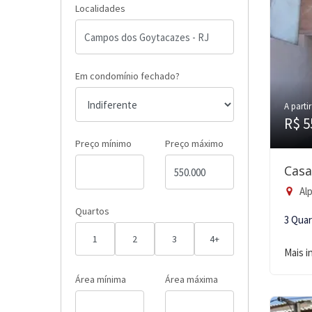
Localidades
Em condomínio fechado?
A partir
R$ 5
Preço mínimo
Preço máximo
Casa
Alp
Quartos
3 Qua
1
2
3
4+
Mais 
Área mínima
Área máxima