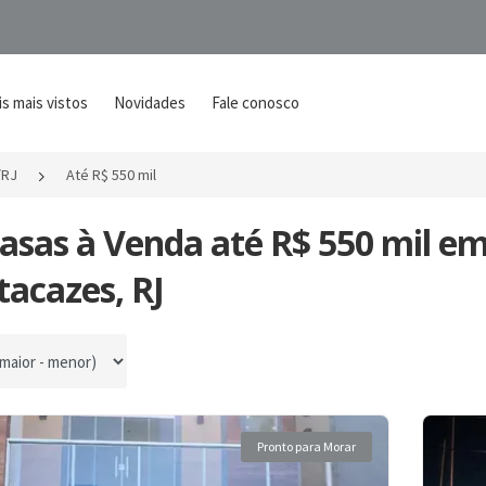
s mais vistos
Novidades
Fale conosco
/RJ
Até R$ 550 mil
Casas à Venda até R$ 550 mil e
acazes, RJ
por
Pronto para Morar