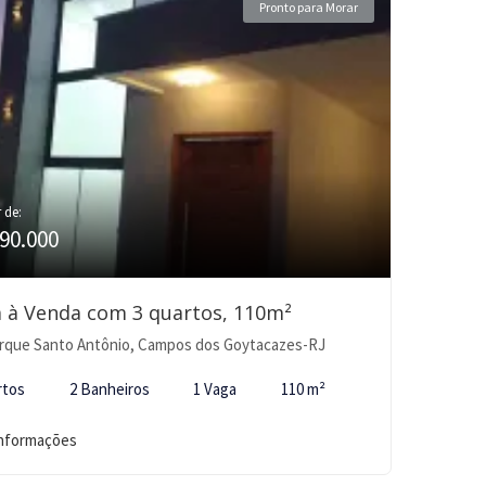
Pronto para Morar
r de:
90.000
 à Venda com 3 quartos, 110m²
rque Santo Antônio, Campos dos Goytacazes-RJ
rtos
2 Banheiros
1 Vaga
110 m²
informações