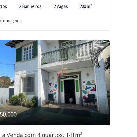
rtos
2 Banheiros
2 Vagas
200 m²
informações
50.000
 à Venda com 4 quartos, 141m²