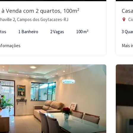
 à Venda com 2 quartos, 100m²
Casa
haville 2, Campos dos Goytacazes-RJ
Ci
rtos
1 Banheiro
2 Vagas
100 m²
3 Qua
informações
Mais 