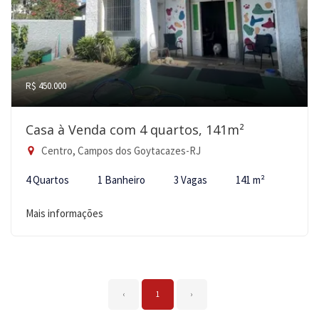
R$ 450.000
Casa à Venda com 4 quartos, 141m²
Centro, Campos dos Goytacazes-RJ
4 Quartos
1 Banheiro
3 Vagas
141 m²
Mais informações
‹
1
›