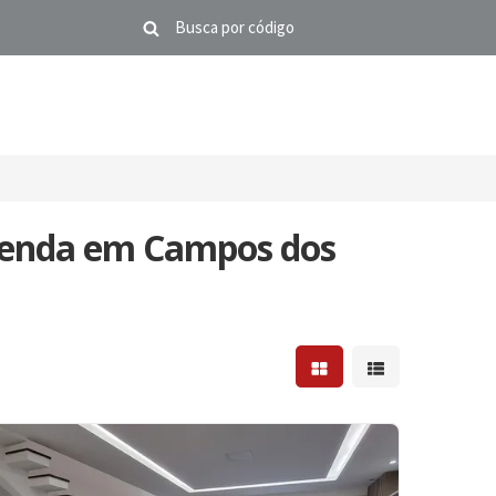
 Venda em Campos dos
Mostrar resultados em 
Mostrar resultad