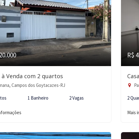
20.000
R$ 4
 à Venda com 2 quartos
Casa
nana, Campos dos Goytacazes-RJ
Pa
rtos
1 Banheiro
2 Vagas
2 Qua
informações
Mais 