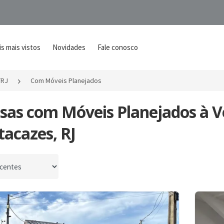
s mais vistos
Novidades
Fale conosco
/RJ
Com Móveis Planejados
asas com Móveis Planejados à
acazes, RJ
por