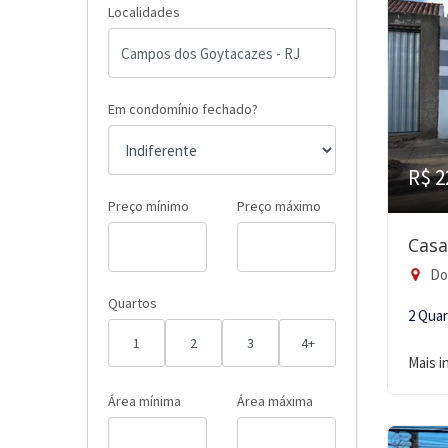
Localidades
Em condomínio fechado?
R$ 2
Preço mínimo
Preço máximo
Casa
Do
Quartos
2 Qua
1
2
3
4+
Mais 
Área mínima
Área máxima