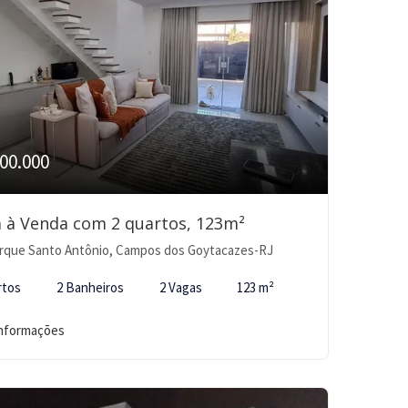
00.000
 à Venda com 2 quartos, 123m²
rque Santo Antônio, Campos dos Goytacazes-RJ
rtos
2 Banheiros
2 Vagas
123 m²
informações