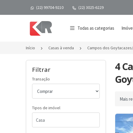
(22) 99704-9210
(22) 3025-6229
Página inicial
Todas as categorias
Imóvei
Início
Casas à venda
Campos dos Goytacazes
4 C
Filtrar
Goyt
Transação
Ordenar 
Tipos de imóvel