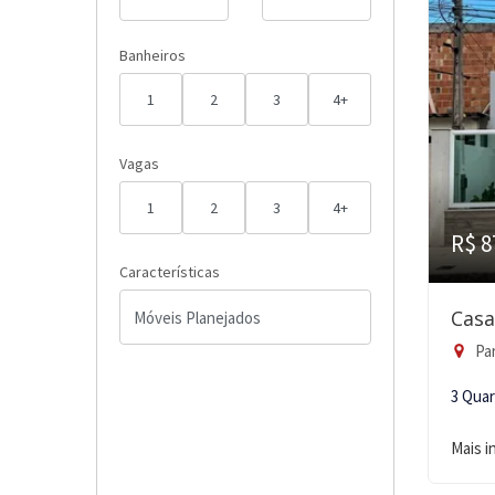
Banheiros
1
2
3
4+
Vagas
1
2
3
4+
R$ 8
Características
Casa
Par
3 Qua
Mais 