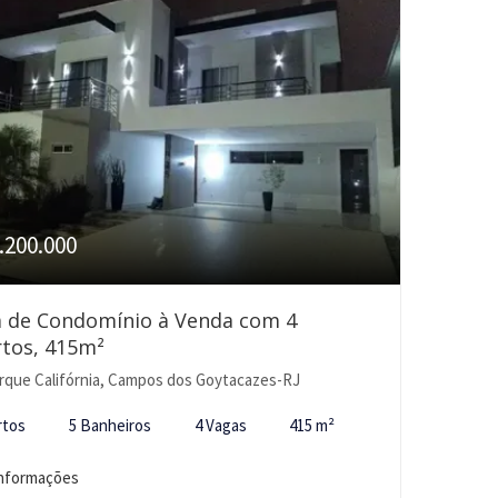
.200.000
a de Condomínio à Venda com 4
tos, 415m²
rque Califórnia, Campos dos Goytacazes-RJ
rtos
5 Banheiros
4 Vagas
415 m²
informações