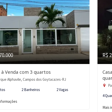
70.000
R$ 2
 à Venda com 3 quartos
Cas
quar
que Alphavile, Campos dos Goytacazes-RJ
Pa
rtos
2 Banheiros
2 Vagas
4 Qua
informações
Mais 