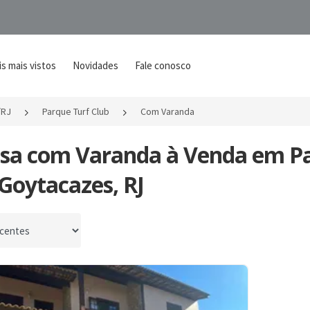
s mais vistos
Novidades
Fale conosco
/RJ
Parque Turf Club
Com Varanda
asa com Varanda à Venda em P
Goytacazes, RJ
por