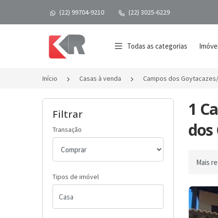
(22) 99704-9210
(22) 3025-6229
Página inicial
Todas as categorias
Imóvei
Início
Casas à venda
Campos dos Goytacazes
1 C
Filtrar
dos 
Transação
Ordenar 
Tipos de imóvel