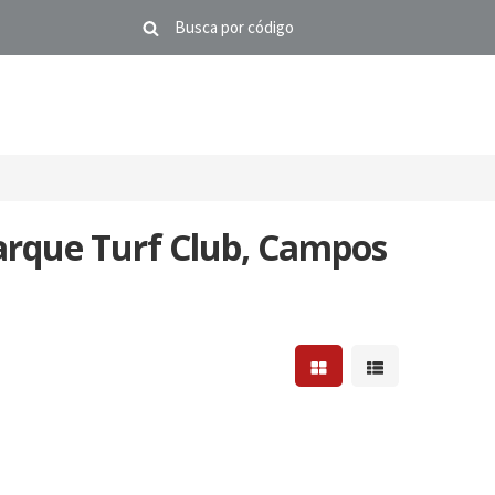
arque Turf Club, Campos
Mostrar resultados em 
Mostrar resultad