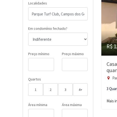
Localidades
Em condomínio fechado?
R$ 1
Preço mínimo
Preço máximo
Casa
quar
Par
Quartos
3 Qua
1
2
3
4+
Mais 
Área mínima
Área máxima