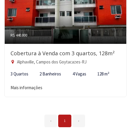
R$ 440.000
Cobertura à Venda com 3 quartos, 128m²
Alphaville, Campos dos Goytacazes-RJ
3 Quartos
2 Banheiros
4 Vagas
128 m²
Mais informações
‹
1
›