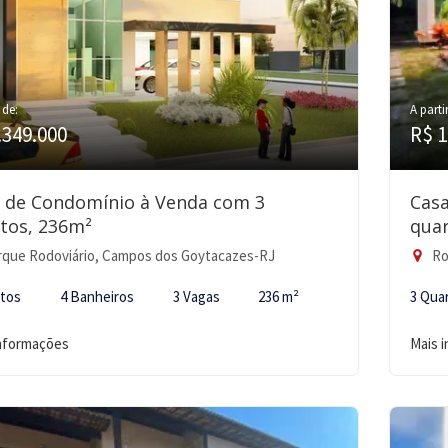
 de:
A parti
.349.000
R$ 1
 de Condomínio à Venda com 3
Cas
tos, 236m²
quar
que Rodoviário, Campos dos Goytacazes-RJ
Ro
rtos
4 Banheiros
3 Vagas
236 m²
3 Qua
informações
Mais 