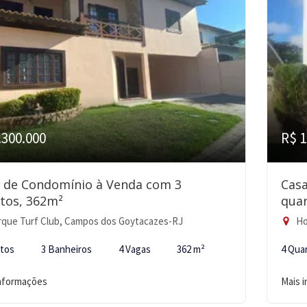
.300.000
R$ 1
 de Condomínio à Venda com 3
Cas
tos, 362m²
quar
que Turf Club, Campos dos Goytacazes-RJ
Ho
rtos
3 Banheiros
4 Vagas
362 m²
4 Qua
informações
Mais 