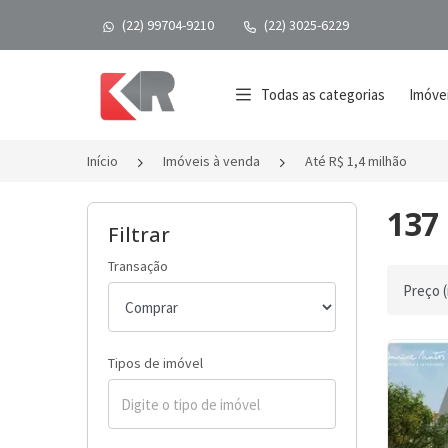
(22) 99704-9210
(22) 3025-6229
Página inicial
Todas as categorias
Imóvei
Início
Imóveis à venda
Até R$ 1,4 milhão
137 
Filtrar
Transação
Ordenar 
Tipos de imóvel