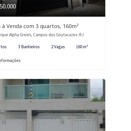
50.000
 à Venda com 3 quartos, 160m²
rque Alpha Green, Campos dos Goytacazes-RJ
rtos
3 Banheiros
2 Vagas
160 m²
informações