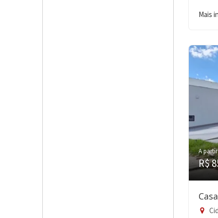
Mais 
A partir
R$ 8
Casa
Cid