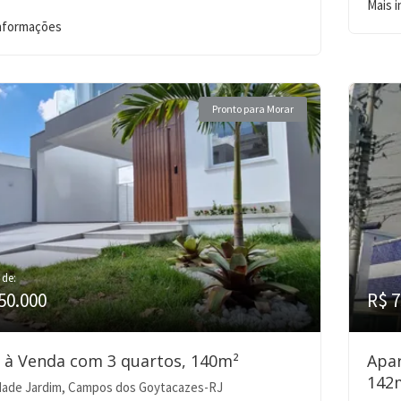
Mais 
informações
Pronto para Morar
 de:
50.000
R$ 7
 à Venda com 3 quartos, 140m²
Apa
142
ade Jardim, Campos dos Goytacazes-RJ