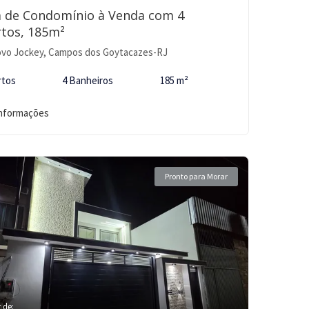
a de Condomínio à Venda com 4
tos, 185m²
vo Jockey, Campos dos Goytacazes-RJ
rtos
4 Banheiros
185 m²
informações
Pronto para Morar
r de: