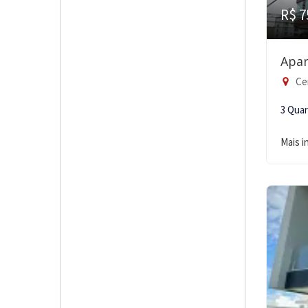
R$ 7
Apar
Ce
3 Qua
Mais 