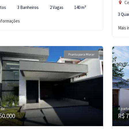
Ce
rtos
3 Banheiros
2 Vagas
140 m²
3 Qua
informações
Mais 
Pronto para Morar
 de:
A parti
50.000
R$ 7