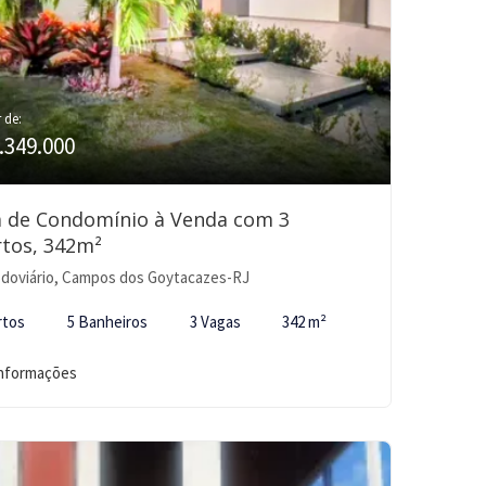
r de:
.349.000
a de Condomínio à Venda com 3
tos, 342m²
doviário, Campos dos Goytacazes-RJ
rtos
5 Banheiros
3 Vagas
342 m²
informações