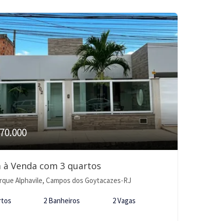
70.000
 à Venda com 3 quartos
rque Alphavile, Campos dos Goytacazes-RJ
rtos
2 Banheiros
2 Vagas