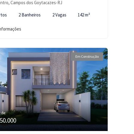
ntro, Campos dos Goytacazes-RJ
rtos
2 Banheiros
2 Vagas
142 m²
informações
Em Construção
r de:
50.000