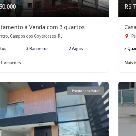
50.000
R$ 7
tamento à Venda com 3 quartos
Casa
ntro, Campos dos Goytacazes-RJ
Pa
rtos
3 Banheiros
2 Vagas
3 Qua
informações
Mais 
Pronto para Morar