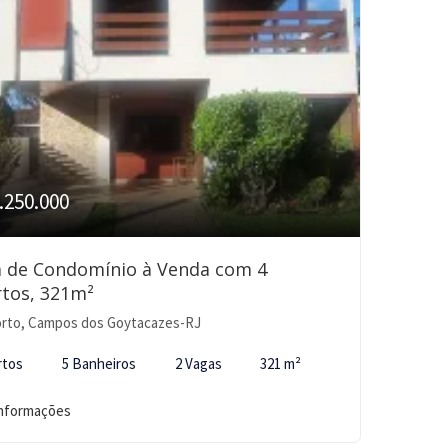
.250.000
a de Condomínio à Venda com 4
tos, 321m²
rto, Campos dos Goytacazes-RJ
rtos
5 Banheiros
2 Vagas
321 m²
informações