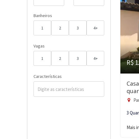
Banheiros
1
2
3
4+
Vagas
1
2
3
4+
R$ 1
Características
Casa
quar
Par
3 Qua
Mais 