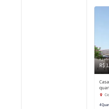
A partir
R$ 1
Casa
quar
Cid
4 Qua