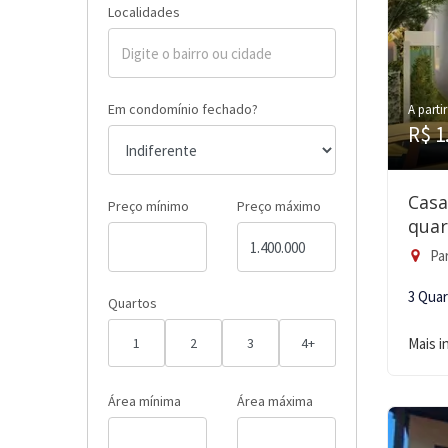
Localidades
Em condomínio fechado?
A partir
R$ 1
Casa
Preço mínimo
Preço máximo
quar
Par
3 Qua
Quartos
1
2
3
4+
Mais 
Área mínima
Área máxima