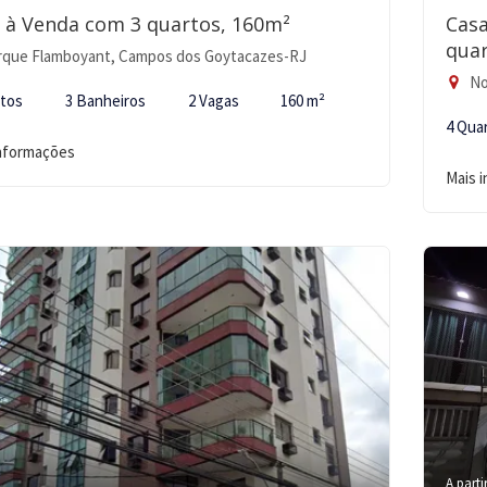
 à Venda com 3 quartos, 160m²
Cas
quar
rque Flamboyant, Campos dos Goytacazes-RJ
No
rtos
3 Banheiros
2 Vagas
160 m²
4 Qua
informações
Mais 
A parti