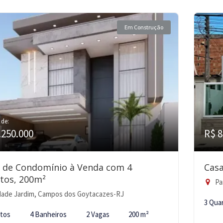
Em Construção
 de:
.250.000
R$ 8
 de Condomínio à Venda com 4
Casa
tos, 200m²
Pa
ade Jardim, Campos dos Goytacazes-RJ
3 Qua
rtos
4 Banheiros
2 Vagas
200 m²