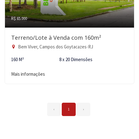
R$ 65.000
Terreno/Lote à Venda com 160m²
Bem Viver, Campos dos Goytacazes-RJ
160 M²
8 x 20 Dimensões
Mais informações
‹
1
›