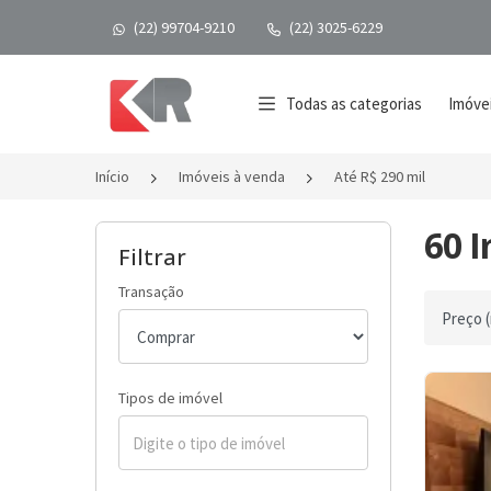
(22) 99704-9210
(22) 3025-6229
Página inicial
Todas as categorias
Imóvei
Início
Imóveis à venda
Até R$ 290 mil
60 I
Filtrar
Transação
Ordenar 
Tipos de imóvel