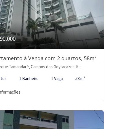
90.000
rtamento à Venda com 2 quartos, 58m²
rque Tamandaré, Campos dos Goytacazes-RJ
rtos
1 Banheiro
1 Vaga
58 m²
informações