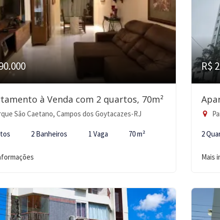
90.000
R$ 2
tamento à Venda com 2 quartos, 70m²
Apa
rque São Caetano, Campos dos Goytacazes-RJ
Pa
rtos
2 Banheiros
1 Vaga
70 m²
2 Qua
informações
Mais 