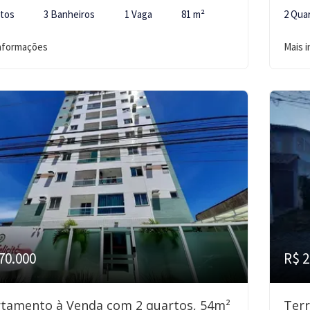
rtos
3 Banheiros
1 Vaga
81 m²
2 Qua
informações
Mais 
70.000
R$ 2
tamento à Venda com 2 quartos, 54m²
Ter