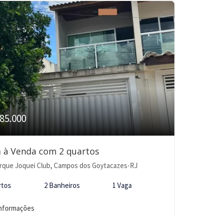
85.000
 à Venda com 2 quartos
rque Joquei Club, Campos dos Goytacazes-RJ
rtos
2 Banheiros
1 Vaga
informações