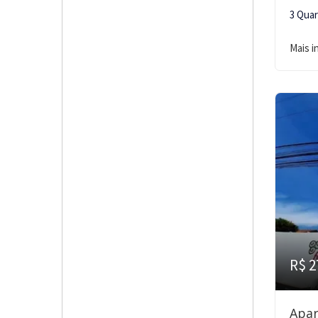
3 Qua
Mais 
R$ 2
Apar