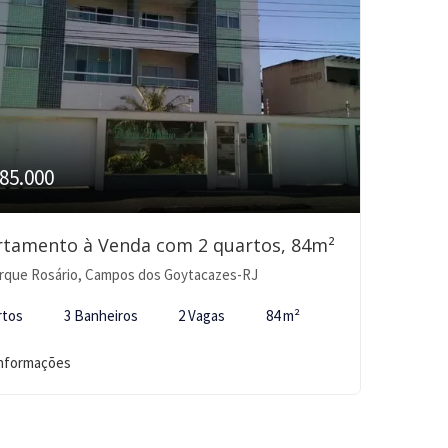
85.000
rtamento à Venda com 2 quartos, 84m²
rque Rosário, Campos dos Goytacazes-RJ
rtos
3 Banheiros
2 Vagas
84 m²
informações