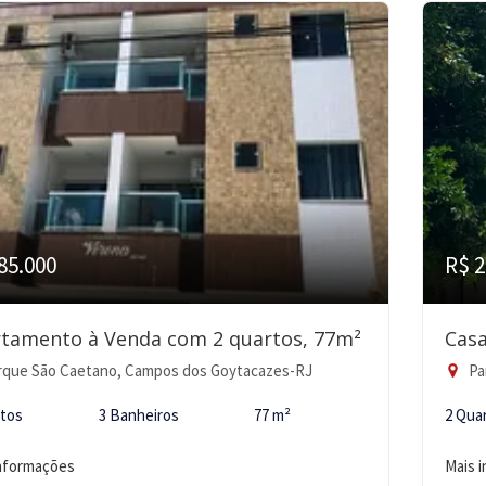
85.000
R$ 2
tamento à Venda com 2 quartos, 77m²
Casa
rque São Caetano, Campos dos Goytacazes-RJ
Pa
rtos
3 Banheiros
77 m²
2 Qua
informações
Mais 