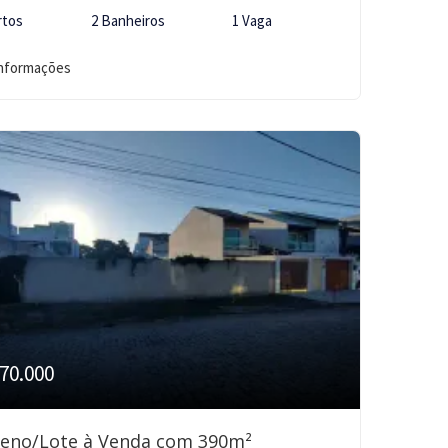
rtos
2 Banheiros
1 Vaga
informações
70.000
reno/Lote à Venda com 390m²