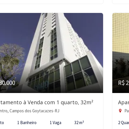
80.000
R$ 2
tamento à Venda com 1 quarto, 32m²
Apa
ntro, Campos dos Goytacazes-RJ
Pa
rto
1 Banheiro
1 Vaga
32 m²
2 Qua