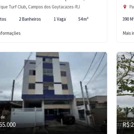
que Turf Club, Campos dos Goytacazes-RJ
Pa
rtos
2 Banheiros
1 Vaga
54 m²
390 M
informações
Mais 
 de:
65.000
R$ 2