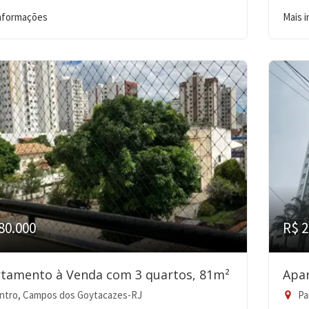
informações
Mais 
80.000
R$ 2
tamento à Venda com 3 quartos, 81m²
Apa
ntro, Campos dos Goytacazes-RJ
Pa