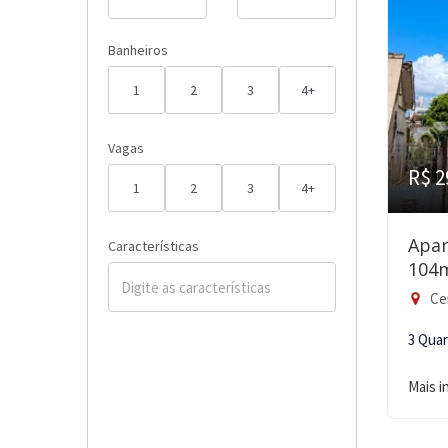
Banheiros
1
2
3
4+
Vagas
R$ 2
1
2
3
4+
Apar
Características
104
Ce
3 Qua
Mais 