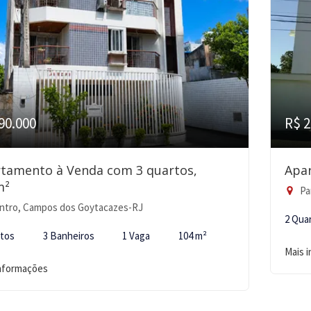
90.000
R$ 2
tamento à Venda com 3 quartos,
Apa
m²
Pa
ntro, Campos dos Goytacazes-RJ
2 Qua
rtos
3 Banheiros
1 Vaga
104 m²
Mais 
informações