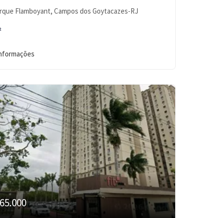
rque Flamboyant, Campos dos Goytacazes-RJ
²
informações
65.000