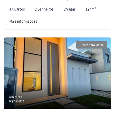
3 Quartos
2 Banheiros
2 Vagas
127 m²
Mais informações
Pronto para Morar
A partir de:
R$ 635.000