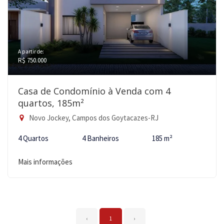
A partir de:
R$ 750.000
Casa de Condomínio à Venda com 4
quartos, 185m²
Novo Jockey, Campos dos Goytacazes-RJ
4 Quartos
4 Banheiros
185 m²
Mais informações
‹
1
›