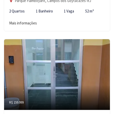
Parque Flamboyant, Campos dos Goytacazes-RJ
2 Quartos
1 Banheiro
1 Vaga
52 m²
Mais informações
R$ 159.999