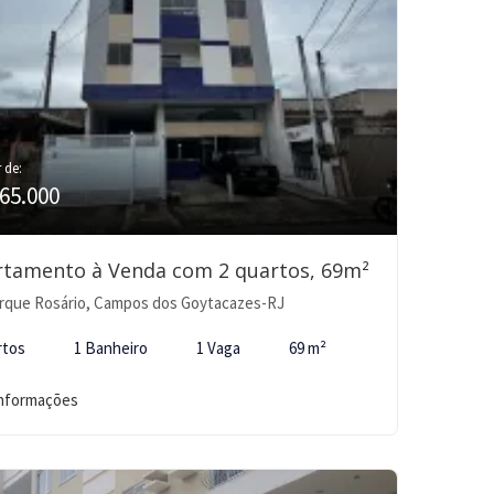
r de:
65.000
rtamento à Venda com 2 quartos, 69m²
rque Rosário, Campos dos Goytacazes-RJ
rtos
1 Banheiro
1 Vaga
69 m²
informações