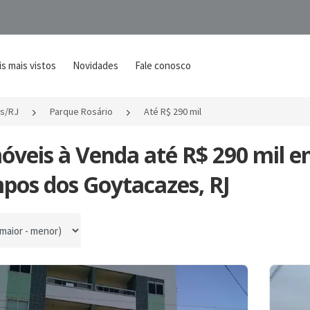
s mais vistos
Novidades
Fale conosco
s/RJ
Parque Rosário
Até R$ 290 mil
óveis à Venda até R$ 290 mil e
pos dos Goytacazes, RJ
por