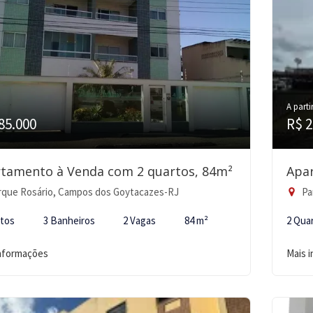
A parti
85.000
R$ 2
tamento à Venda com 2 quartos, 84m²
Apa
que Rosário, Campos dos Goytacazes-RJ
Pa
rtos
3 Banheiros
2 Vagas
84 m²
2 Qua
informações
Mais 