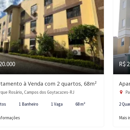
20.000
R$ 2
tamento à Venda com 2 quartos, 68m²
Apa
que Rosário, Campos dos Goytacazes-RJ
Pa
rtos
1 Banheiro
1 Vaga
68 m²
2 Qua
informações
Mais 