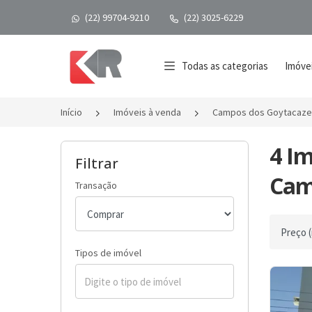
(22) 99704-9210
(22) 3025-6229
Página inicial
Todas as categorias
Imóvei
Início
Imóveis à venda
Campos dos Goytacaze
4 Im
Filtrar
Cam
Transação
Ordenar 
Tipos de imóvel