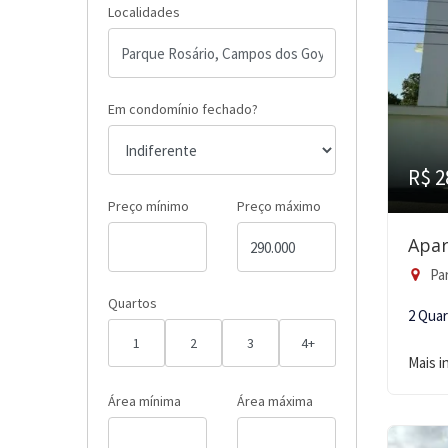
Localidades
Em condomínio fechado?
R$ 2
Preço mínimo
Preço máximo
Apar
Par
Quartos
2 Qua
1
2
3
4+
Mais 
Área mínima
Área máxima