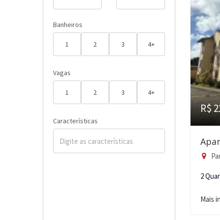
Banheiros
1
2
3
4+
Vagas
1
2
3
4+
R$ 2
Características
Apar
Par
2 Qua
Mais 