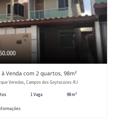
50.000
 à Venda com 2 quartos, 98m²
rque Veredas, Campos dos Goytacazes-RJ
rtos
1 Vaga
98 m²
informações