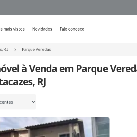
s mais vistos
Novidades
Fale conosco
s/RJ
Parque Veredas
móvel à Venda em Parque Vered
acazes, RJ
por