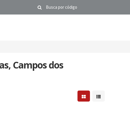
as, Campos dos
Mostrar resultados em 
Mostrar resultad