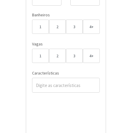
Banheiros
1
2
3
4+
Vagas
1
2
3
4+
Características