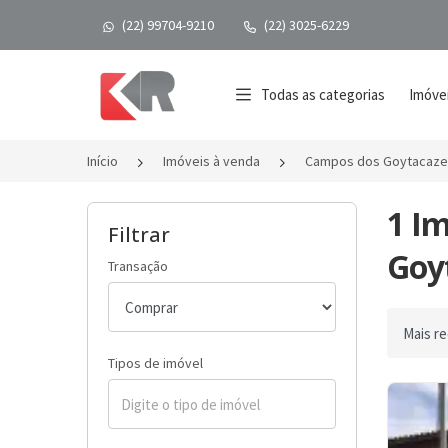
(22) 99704-9210
(22) 3025-6229
Página inicial
Todas as categorias
Imóvei
Início
Imóveis à venda
Campos dos Goytacaze
1 I
Filtrar
Goyt
Transação
Ordenar 
Tipos de imóvel