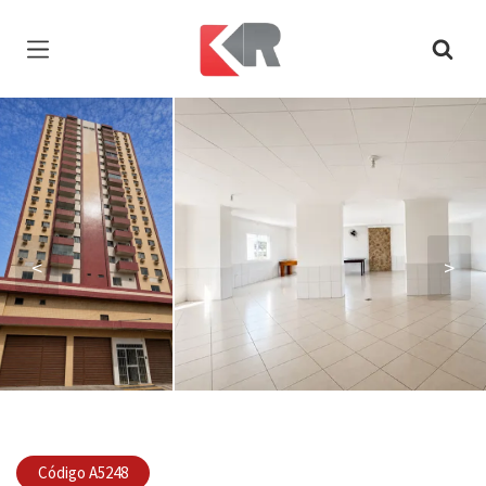
Página inicial
<
>
Código A5248