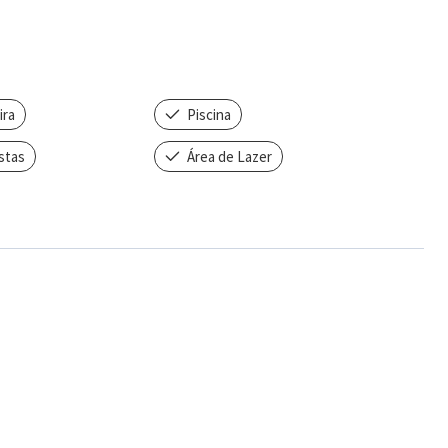
ira
Piscina
stas
Área de Lazer