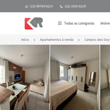
(22) 99704-9210
(22) 3025-6229
Página inicial
Todas as categorias
Imóvei
Início
Apartamentos à venda
Campos dos Goy
<