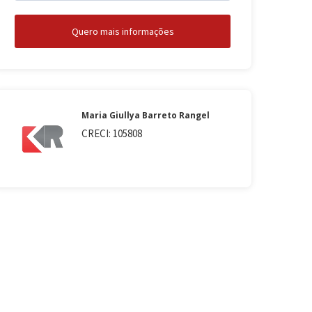
Quero mais informações
Maria Giullya Barreto Rangel
CRECI: 105808