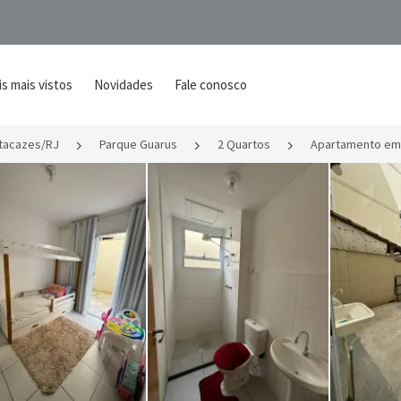
s mais vistos
Novidades
Fale conosco
tacazes/RJ
Parque Guarus
2 Quartos