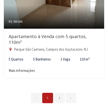
R$ 390.000
Apartamento à Venda com 5 quartos,
110m²
Parque São Caetano, Campos dos Goytacazes-RJ
5 Quartos
5 Banheiros
1 Vaga
110 m²
Mais informações
‹
1
2
›