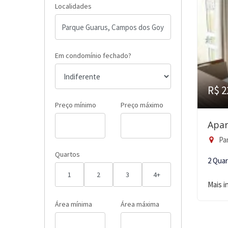
Localidades
Em condomínio fechado?
R$ 2
Preço mínimo
Preço máximo
Apar
Pa
Quartos
2 Qua
1
2
3
4+
Mais 
Área mínima
Área máxima