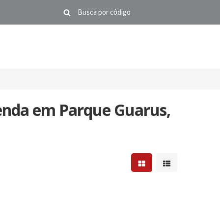
enda em Parque Guarus,
Mostrar resultados em 
Mostrar resultad