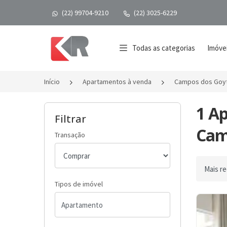
(22) 99704-9210
(22) 3025-6229
Página inicial
Todas as categorias
Imóvei
Início
Apartamentos à venda
Campos dos Goy
1 A
Filtrar
Cam
Transação
Ordenar 
Tipos de imóvel