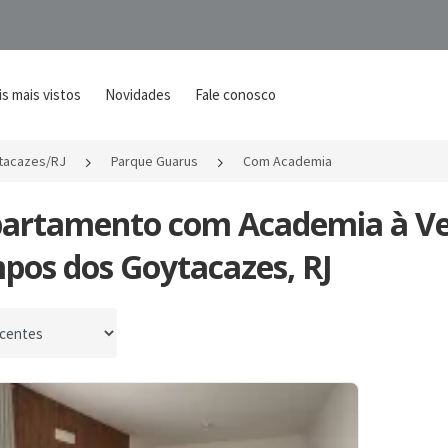
s mais vistos
Novidades
Fale conosco
tacazes/RJ
Parque Guarus
Com Academia
partamento com Academia à V
pos dos Goytacazes, RJ
por