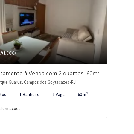
20.000
tamento à Venda com 2 quartos, 60m²
rque Guarus, Campos dos Goytacazes-RJ
rtos
1 Banheiro
1 Vaga
60 m²
informações