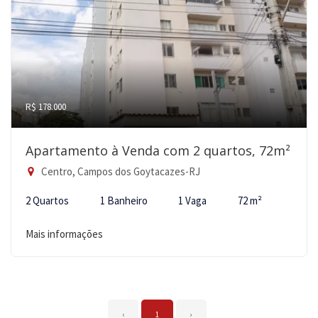
R$ 178.000
Apartamento à Venda com 2 quartos, 72m²
Centro, Campos dos Goytacazes-RJ
2 Quartos
1 Banheiro
1 Vaga
72 m²
Mais informações
‹
1
›